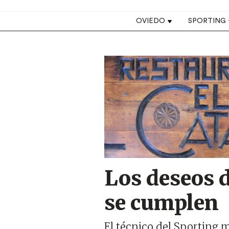
Top navigation
OVIEDO
SPORTING
Image
Los deseos 
se cumplen
El técnico del Sporting 