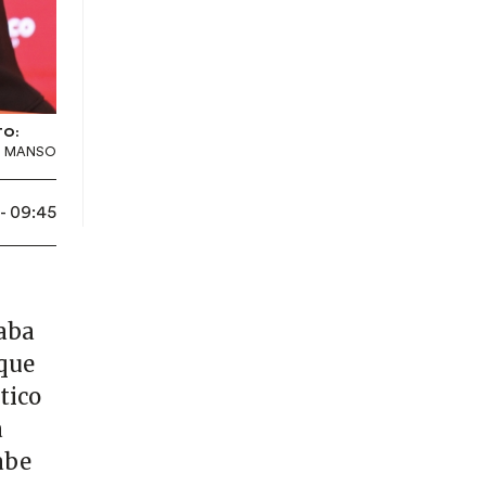
TO:
S MANSO
- 09:45
aba
 que
tico
a
abe