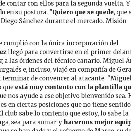
e contar con ellos para la segunda vuelta. Y
o en su postura. "
Quiero que se quede
, que 
re Diego Sánchez durante el mercado. Misión
 cumplió con la única incorporación del
lez
llegó para convertirse en el primer delan
g a las órdenes del técnico canario. Miguel 
urgalés e, incluso, viajó en compañía de Ger
a terminar de convencer al atacante. "Migue
ub que
está muy contento con la plantilla q
 que nos ayude a ese objetivo bienvenido sea.
s en ciertas posiciones que no tiene sentido
El club sabe lo contento que estoy, lo sabe la
nga, sea para sumar y
hacernos mejor equi
 que se han dado y el refuerzo de Mareo, su d