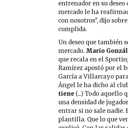
entrenador en su deseo d
mercado le ha reafirmad
con nosotros", dijo sob
cumplida.
Un deseo que también se
mercado.
Mario Gonzá
que recala en el Sportin
Ramírez apostó por el b
García a Villarcayo par
Ángel le ha dicho al cl
tiene
(...) Todo aquello
una densidad de jugadore
entrar si no sale nadie. 
plantilla. Que lo que ve
explicó. Con las salidas