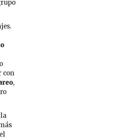
grupo
jes.
do
o
r con
areo
,
ro
la
emás
el