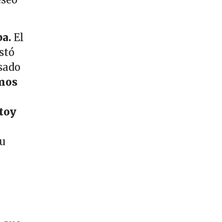
a.
El
stó
sado
mos
toy
u