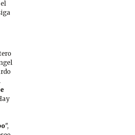
 el
siga
tero
Ángel
ardo
l
ue
 Hay
po
",
eseo