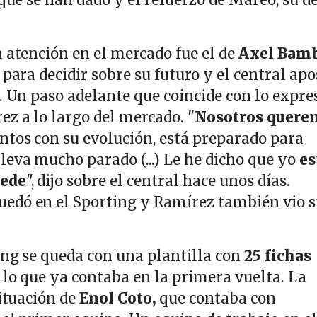
a atención en el mercado fue el de
Axel Bamb
 para decidir sobre su futuro y el central apo
b. Un paso adelante que coincide con lo expre
z a lo largo del mercado. "
Nosotros quere
ntos con su evolución, está preparado para
leva mucho parado (...) Le he dicho que yo
es
uede
", dijo sobre el central hace unos días.
edó en el Sporting y Ramírez también vio s
ing se queda con una plantilla con
25 fichas
n lo que ya contaba en la primera vuelta. La
situación de
Enol Coto,
que contaba con