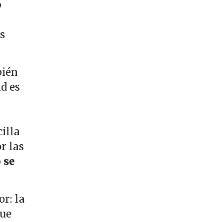
b
s
bién
ad es
cilla
r las
 se
r: la
que