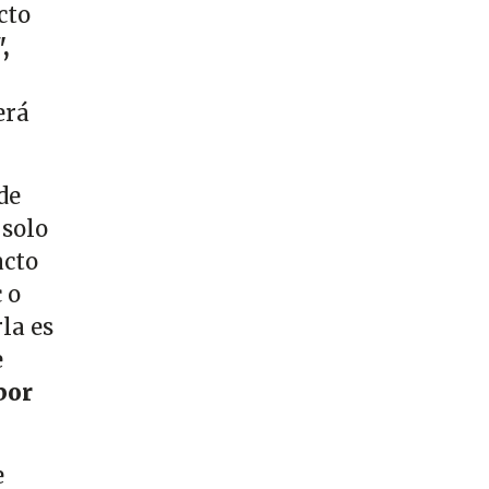
cto
,
erá
de
 solo
acto
 o
la es
e
por
e