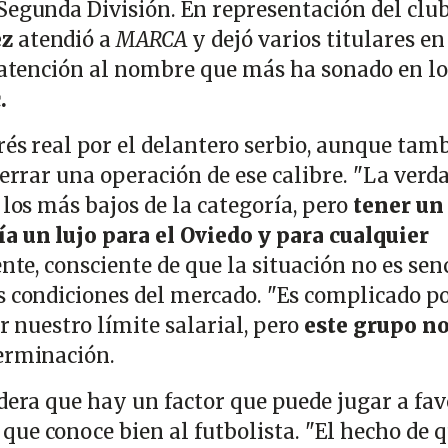
Segunda División. En representación del clu
ez
atendió a
MARCA
y dejó varios titulares en
l atención al nombre que más ha sonado en lo
.
rés real por el delantero serbio, aunque tam
cerrar una operación de ese calibre. "La verd
 los más bajos de la categoría, pero
tener un
a un lujo para el Oviedo y para cualquier
nte, consciente de que la situación no es sen
s condiciones del mercado. "Es complicado po
or nuestro límite salarial, pero
este grupo no
erminación.
dera que hay un factor que puede jugar a favo
que conoce bien al futbolista. "El hecho de 