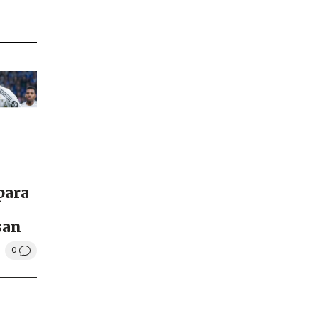
 para
san
0