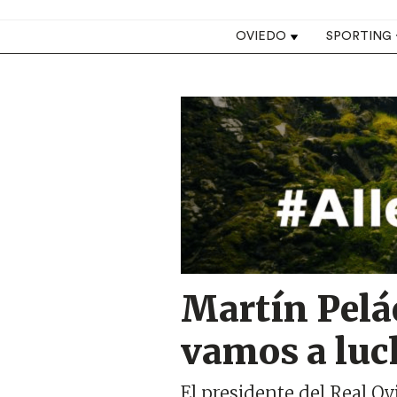
Top navigation
OVIEDO
SPORTING
Image
Martín Peláe
vamos a luch
El presidente del Real Ov