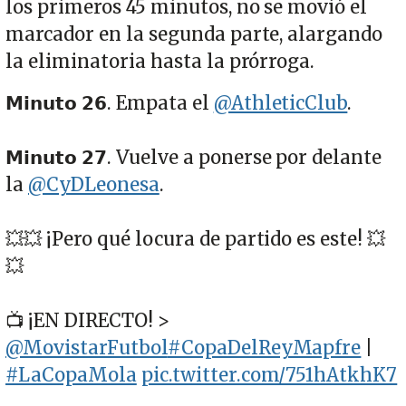
los primeros 45 minutos, no se movió el
marcador en la segunda parte, alargando
la eliminatoria hasta la prórroga.
𝗠𝗶𝗻𝘂𝘁𝗼 𝟮𝟲. Empata el
@AthleticClub
.
𝗠𝗶𝗻𝘂𝘁𝗼 𝟮𝟳. Vuelve a ponerse por delante
la
@CyDLeonesa
.
💥💥 ¡Pero qué locura de partido es este! 💥
💥
📺 ¡EN DIRECTO! >
@MovistarFutbol
#CopaDelReyMapfre
|
#LaCopaMola
pic.twitter.com/751hAtkhK7