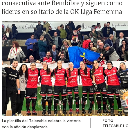
consecutiva ante Bembibre y siguen como
líderes en solitario de la OK Liga Femenina
Imagen
La plantilla del Telecable celebra la victoria
FOTO:
TELECABLE HC
con la afición desplazada