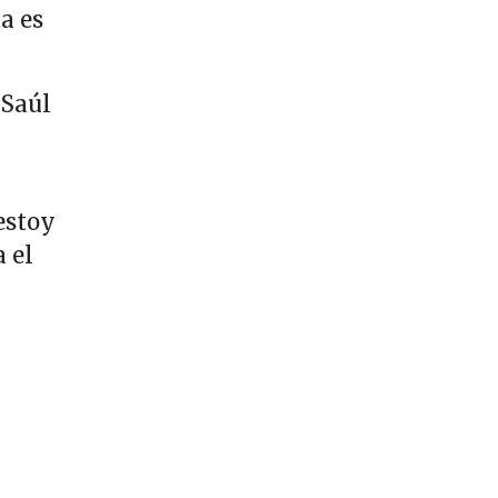
a es
 Saúl
estoy
 el