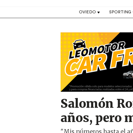
Top navigation
OVIEDO
SPORTING
Image
Salomón Ron
años, pero 
"Mis números hasta el a