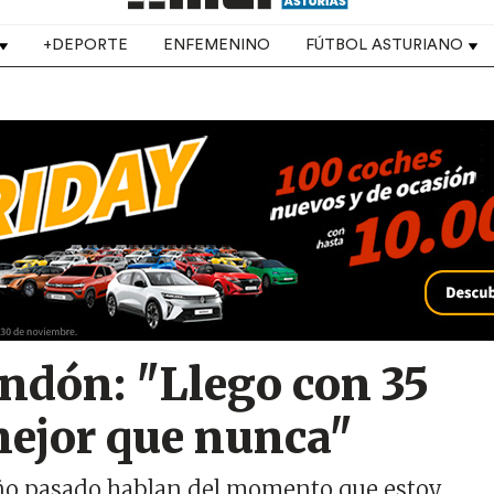
+DEPORTE
ENFEMENINO
FÚTBOL ASTURIANO
dón: "Llego con 35
mejor que nunca"
ño pasado hablan del momento que estoy