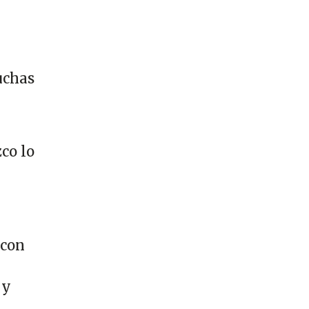
y
uchas
co lo
 con
 y