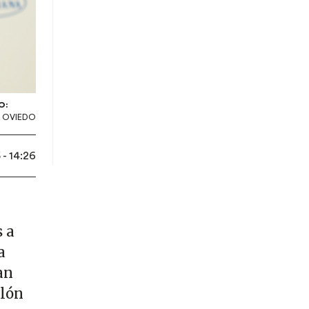
O:
 OVIEDO
- 14:26
 a
a
an
alón