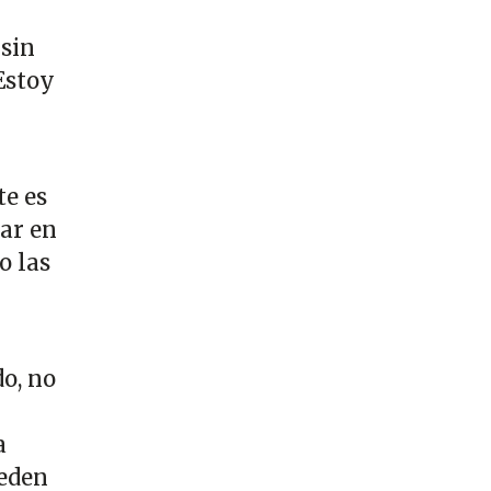
sin
Estoy
te es
ar en
o las
o, no
a
ueden