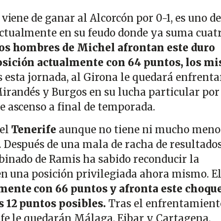
 viene de ganar al Alcorcón por 0-1, es uno de
ctualmente en su feudo donde ya suma cuat
os hombres de Michel afrontan este duro
osición actualmente con 64 puntos, los m
s esta jornada, al Girona le quedará enfrenta
Mirandés y Burgos en su lucha particular por
e ascenso a final de temporada.
 el
Tenerife
aunque no tiene ni mucho meno
 Después de una mala de racha de resultado
binado de Ramis ha sabido reconducir la
 en una posición privilegiada ahora mismo. E
mente con 66 puntos y afronta este choque
s 12 puntos posibles.
Tras el enfrentamient
rife le quedarán Málaga, Eibar y Cartagena.