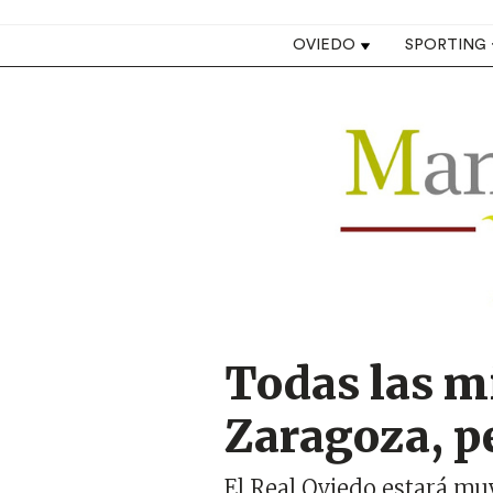
Top navigation
OVIEDO
SPORTING
Image
Todas las m
Zaragoza, p
El Real Oviedo estará mu