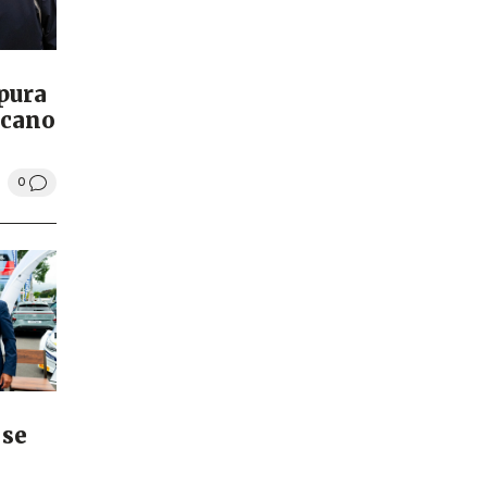
pura
rcano
0
 se