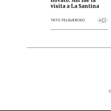
novato: Así fue la
visita a La Santina
TATO FELGUEROSO
0
LEGAL
C