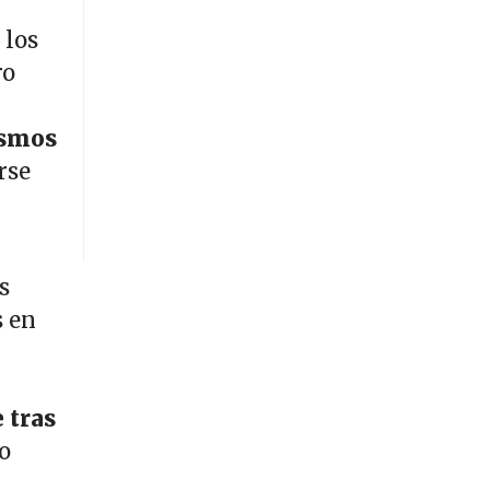
 los
ro
ismos
rse
s
s en
l
 tras
o