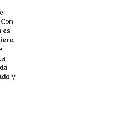
e
. Con
 es
tiere
.
e
ta
ada
eudo
y