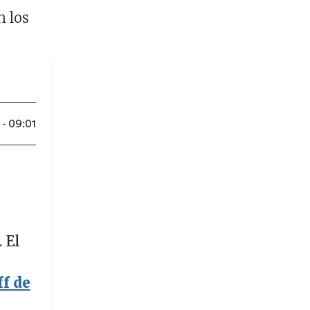
n los
- 09:01
. El
ff de