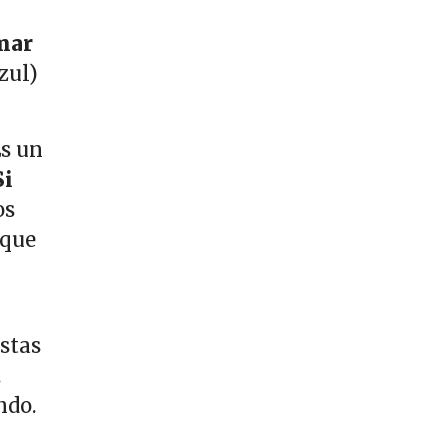
mar
zul)
Es un
Si
os
 que
stas
.
ndo.