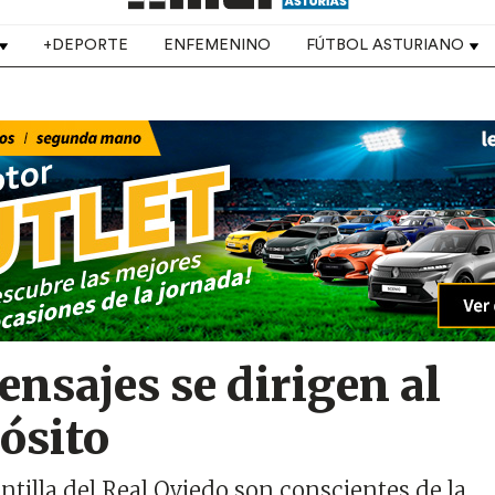
+DEPORTE
ENFEMENINO
FÚTBOL ASTURIANO
nsajes se dirigen al
ósito
antilla del Real Oviedo son conscientes de la