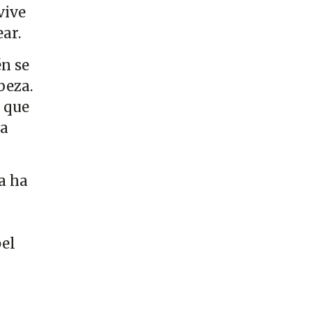
vive
ear.
n se
beza.
, que
 a
ya ha
pel