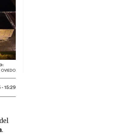
O:
 OVIEDO
 - 15:29
del
a
.