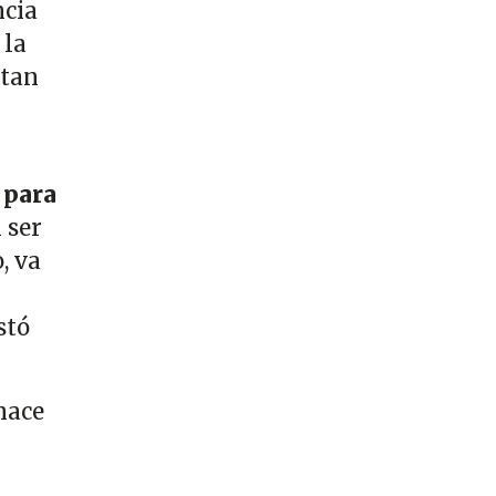
ncia
 la
ntan
 para
 ser
, va
stó
hace
l