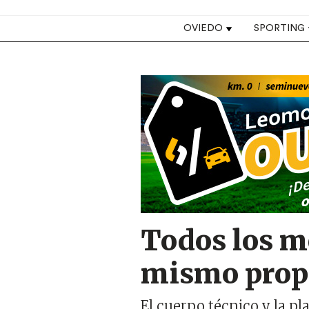
Top navigation
OVIEDO
SPORTING
Image
Todos los me
mismo prop
El cuerpo técnico y la pl