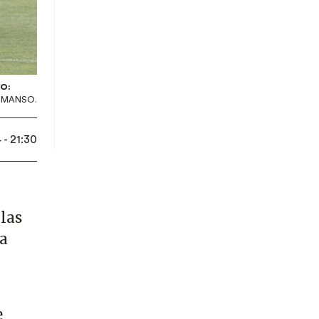
O:
S MANSO.
- 21:30
 las
la
e