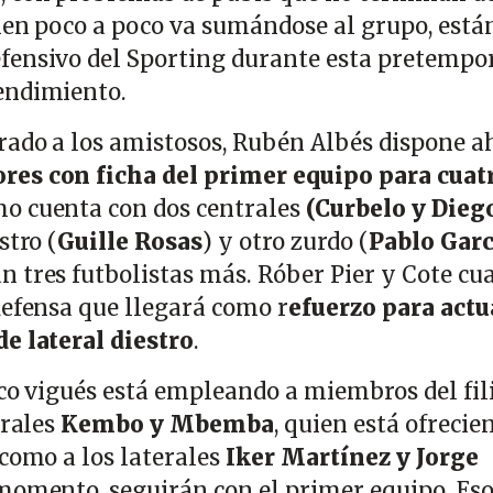
uien poco a poco va sumándose al grupo, está
fensivo del Sporting durante esta pretempo
endimiento.
ado a los amistosos, Rubén Albés dispone a
ores con ficha del primer equipo para cuat
mo cuenta con dos centrales
(Curbelo y Dieg
stro (
Guille Rosas
) y otro zurdo (
Pablo Garc
 tres futbolistas más. Róber Pier y Cote cu
defensa que llegará como r
efuerzo para actu
e lateral diestro
.
co vigués está empleando a miembros del fili
trales
Kembo y Mbemba
, quien está ofrecie
 como a los laterales
Iker Martínez y Jorge
 momento, seguirán con el primer equipo. Eso s