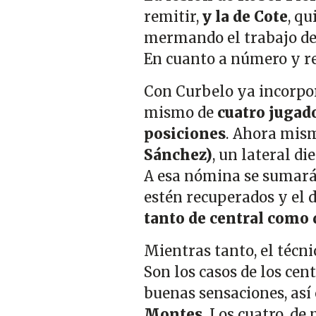
remitir,
y la de Cote
, q
mermando el trabajo de
En cuanto a número y r
Con Curbelo ya incorpor
mismo de
cuatro jugad
posiciones
. Ahora mis
Sánchez)
, un lateral die
A esa nómina se sumarán
estén recuperados y el 
tanto de central como d
Mientras tanto, el técni
Son los casos de los cen
buenas sensaciones, así
Montes
. Los cuatro, de