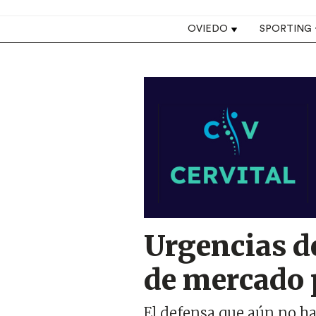
Top navigation
OVIEDO
SPORTING
Image
Urgencias d
de mercado 
El defensa que aún no ha 