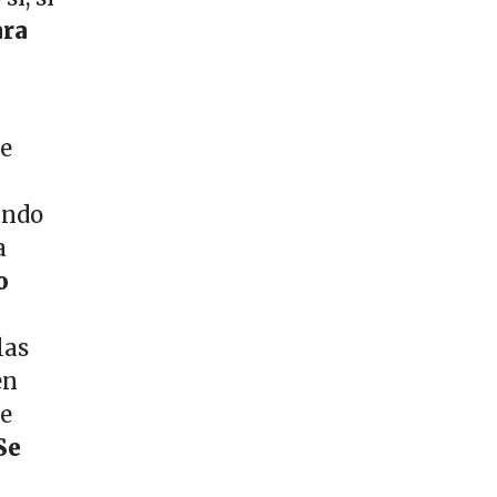
ara
de
ndo
a
o
las
en
ne
Se