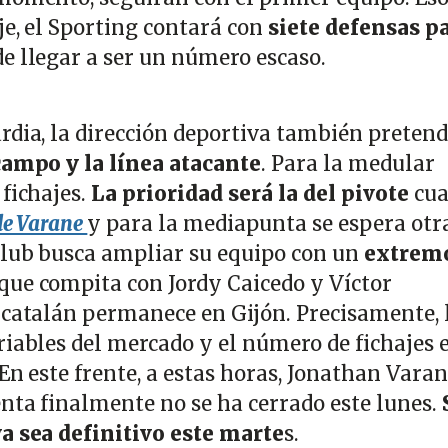
je, el Sporting contará con
siete defensas p
de llegar a ser un número escaso.
rdia, la dirección deportiva también preten
campo y la línea atacante
. Para la medular
fichajes.
La prioridad será la del pivote
cua
de Varane
y para la mediapunta se espera otr
club busca ampliar su equipo con un
extrem
que compita con Jordy Caicedo y Víctor
 catalán permanece en Gijón. Precisamente, 
riables del mercado y el número de fichajes 
En este frente, a estas horas, Jonathan Vara
enta finalmente no se ha cerrado este lunes.
a sea definitivo este marte
s.