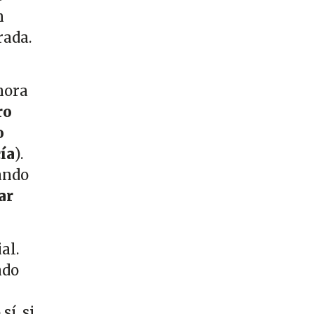
n
rada.
hora
ro
o
ía
).
ando
ar
al.
ndo
í, si