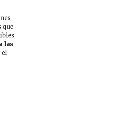
ones
s que
ibles
a las
 el