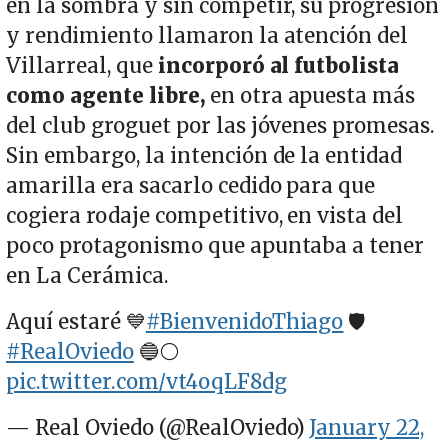
en la sombra y sin competir, su progresión
y rendimiento llamaron la atención del
Villarreal, que
incorporó al futbolista
como agente libre,
en otra apuesta más
del club groguet por las jóvenes promesas.
Sin embargo, la intención de la entidad
amarilla era sacarlo cedido para que
cogiera rodaje competitivo, en vista del
poco protagonismo que apuntaba a tener
en La Cerámica.
Aquí estaré 💙
#BienvenidoThiago
🛡️
#RealOviedo
🔵⚪
pic.twitter.com/vt4oqLF8dg
— Real Oviedo (@RealOviedo)
January 22,