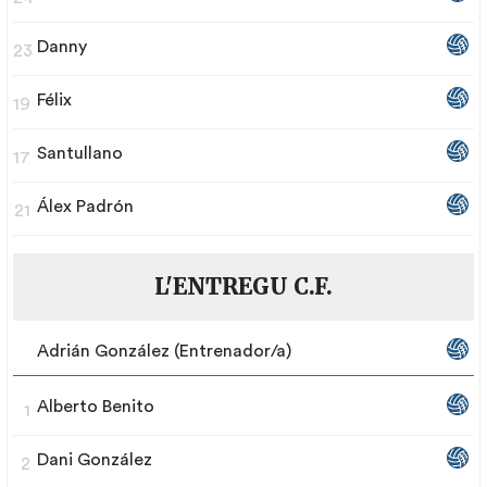
Danny
23
Félix
19
Santullano
17
Álex Padrón
21
L'ENTREGU C.F.
Adrián González (Entrenador/a)
Alberto Benito
1
Dani González
2