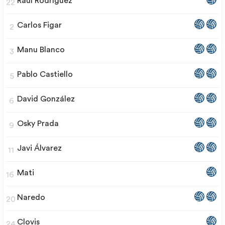
Raúl Rodríguez
22
Carlos Figar
2
Manu Blanco
3
Pablo Castiello
5
David González
6
Osky Prada
9
Javi Álvarez
11
Mati
16
Naredo
20
Clovis
24