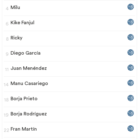
Milu
4
Kike Fanjul
6
Ricky
8
Diego García
9
Juan Menéndez
11
Manu Casariego
14
Borja Prieto
18
Borja Rodríguez
19
Fran Martín
22