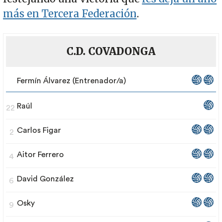
más en Tercera Federación
.
C.D. COVADONGA
Fermín Álvarez (Entrenador/a)
Raúl
22
Carlos Figar
2
Aitor Ferrero
4
David González
6
Osky
9