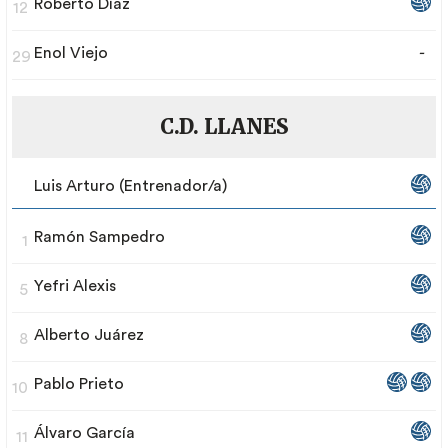
Roberto Díaz
12
Enol Viejo
-
29
C.D. LLANES
Luis Arturo (Entrenador/a)
Ramón Sampedro
1
Yefri Alexis
5
Alberto Juárez
8
Pablo Prieto
10
Álvaro García
11