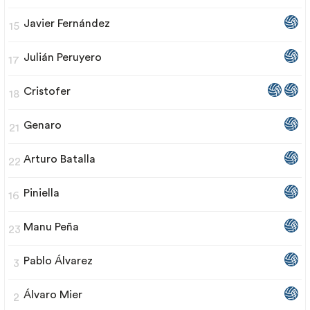
Javier Fernández
15
Julián Peruyero
17
Cristofer
18
Genaro
21
Arturo Batalla
22
Piniella
16
Manu Peña
23
Pablo Álvarez
3
Álvaro Mier
2