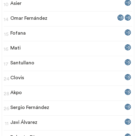
Asier
10
Omar Fernández
14
Fofana
15
Mati
16
Santullano
17
Clovis
24
Akpo
28
Sergio Fernández
26
Javi Álvarez
11