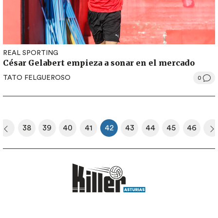
REAL SPORTING
César Gelabert empieza a sonar en el mercado
TATO FELGUEROSO
0
Paginación
38
39
40
41
42
43
44
45
46
era página
Página anterior
Página
Página
Página
Página
Página actual
Página
Página
Página
Página
S