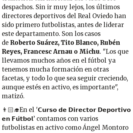
despachos. Sin ir muy lejos, los últimos
directores deportivos del Real Oviedo han
sido primero futbolistas, antes de liderar
este departamento. Son los casos
de
Roberto Suárez, Tito Blanco, Rubén
Reyes, Francesc Arnau o Michu
. "Los que
llevamos muchos años en el fútbol ya
tenemos mucha formación en otras
facetas, y todo lo que sea seguir creciendo,
aunque estés en activo, es importante",
matizó.
👨🏻‍🎓En el '𝗖𝘂𝗿𝘀𝗼 𝗱𝗲 𝗗𝗶𝗿𝗲𝗰𝘁𝗼𝗿 𝗗𝗲𝗽𝗼𝗿𝘁𝗶𝘃𝗼
𝗲𝗻 𝗙𝘂́𝘁𝗯𝗼𝗹’ contamos con varios
futbolistas en activo como Ángel Montoro