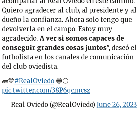
acompañar al Real Oviedo en este camino.
Quiero agradecer al club, al presidente y al
dueño la confianza. Ahora solo tengo que
devolverla en el campo. Estoy muy
agradecido.
A ver si somos capaces de
conseguir grandes cosas juntos
", deseó el
futbolista en los canales de comunicación
del club oviedista.
🧱💙
#RealOviedo
🔵⚪️
pic.twitter.com/38P6qcmcsz
— Real Oviedo (@RealOviedo)
June 26, 2023