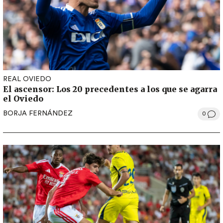
REAL OVIEDO
El ascensor: Los 20 precedentes a los que se agarra
el Oviedo
BORJA FERNÁNDEZ
0