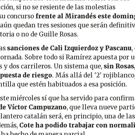
ción, si no se resiente de las molestias
su concurso
frente al Mirandés este domi
 aún quedan tres sesiones que serán definiti
toria o no de Guille Rosas.
as
sanciones de Cali Izquierdoz y Pascanu
,
ornada. Sobre todo si Ramírez apuesta por 
s y dos carrileros. Un sistema que,
sin Rosas,
apuesta de riesgo
. Más allá del '2' rojiblanco
tilla que estén habituados a esa posición.
este miércoles sí que ha servido para confirm
de Víctor Campuzano
, que lleva nueve part
lantero catalán será, en principio, una de las
demás,
Cote ha podido trabajar con normal
 ha hecho de manera parcial.