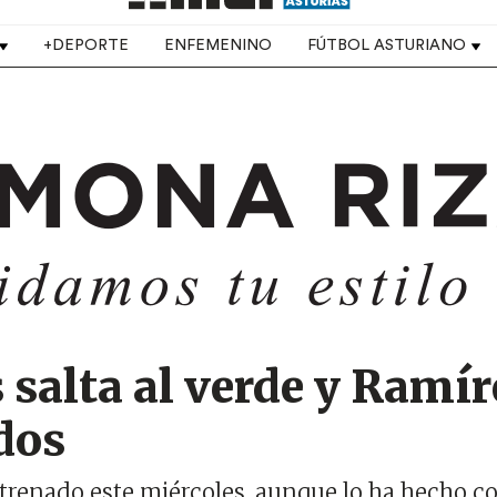
+DEPORTE
ENFEMENINO
FÚTBOL ASTURIANO
 salta al verde y Ramír
dos
entrenado este miércoles, aunque lo ha hecho c