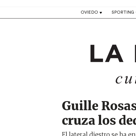
Top navigation
OVIEDO
SPORTING
Image
Guille Rosas
cruza los de
El lateral diestro se ha 