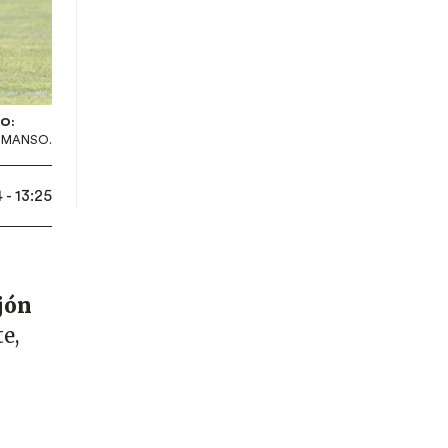
O:
S MANSO.
- 13:25
jón
e,