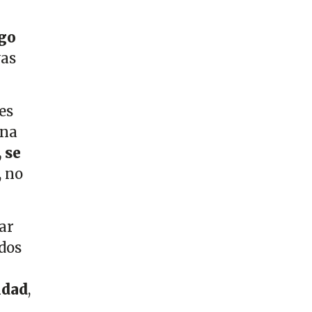
ngo
vas
 es
una
 se
, no
ar
idos
idad
,