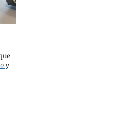
 que
io
y
s