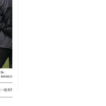
TO:
S MANSO
- 12:57