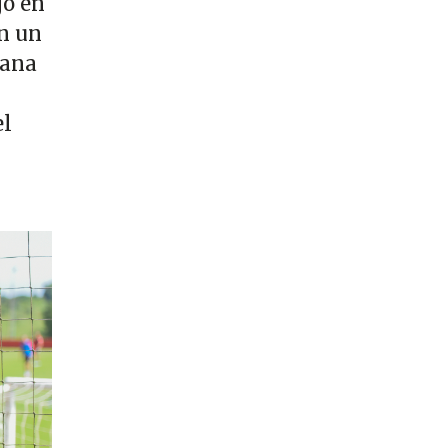
jo en
n un
ñana
el