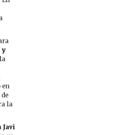
a
ara
 y
la
o
 en
 de
ra la
a
Javi