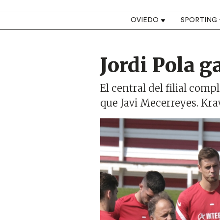
Top navigation
OVIEDO
SPORTING
Jordi Pola 
El central del filial com
que Javi Mecerreyes. Kra
Imagen