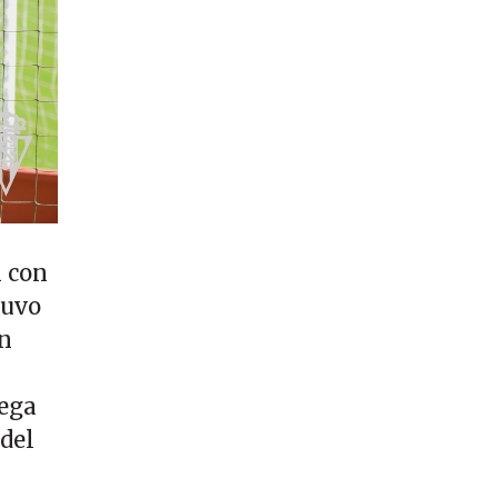
 con
tuvo
un
uega
 del