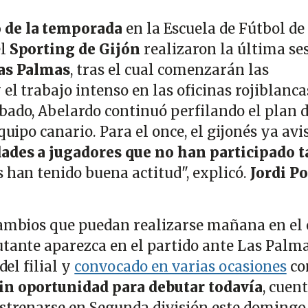
 de la temporada
en la Escuela de Fútbol de
el
Sporting de Gijón
realizaron la última se
as Palmas
, tras el cual comenzarán las
el trabajo intenso en las oficinas rojiblanca
bado, Abelardo continuó perfilando el plan 
quipo canario. Para el once, el gijonés ya avi
dades a jugadores que no han participado t
 han tenido buena actitud", explicó.
Jordi Po
cambios que puedan realizarse mañana en el 
utante aparezca en el partido ante Las Palma
 del filial y
convocado en varias ocasiones
co
in oportunidad para debutar todavía
, cuen
estrenarse en Segunda división este domingo