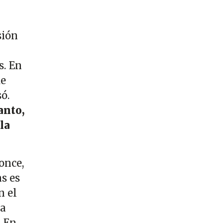
sión
s. En
de
só.
anto,
la
once,
s es
n el
ta
. En