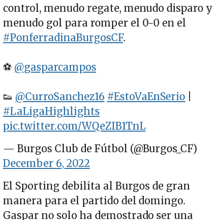
control, menudo regate, menudo disparo y
menudo gol para romper el 0-0 en el
#PonferradinaBurgosCF
.
⚽️
@gasparcampos
👟
@CurroSanchez16
#EstoVaEnSerio
|
#LaLigaHighlights
pic.twitter.com/WQeZIB1TnL
— Burgos Club de Fútbol (@Burgos_CF)
December 6, 2022
El Sporting debilita al Burgos de gran
manera para el partido del domingo.
Gaspar no solo ha demostrado ser una