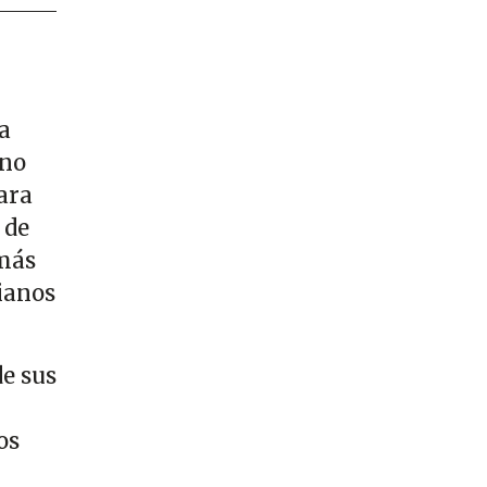
a
 no
ara
 de
 más
ianos
de sus
os