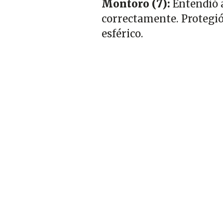
Montoro (7):
Entendió a
correctamente. Protegió
esférico.