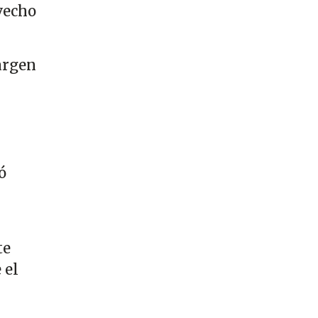
vecho
margen
ó
te
 el