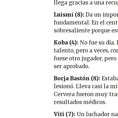
llega gracias a una rec
Luismi (8):
Da un import
fundamental. En el centr
sobresaliente porque es
Koba (4):
No fue su día.
talento, pero a veces, c
fuese otro jugador, pero
ser aprobado.
Borja Bastón (8):
Estaba
lesionó. Lleva casi la m
Cervera fueron muy tran
resultados médicos.
Viti (7):
Un luchador nat