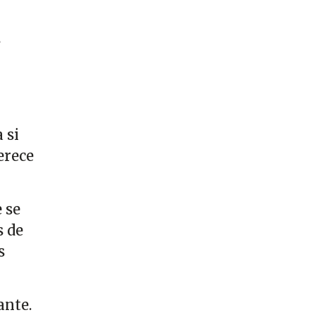
s
 si
erece
 se
s de
s
ante.