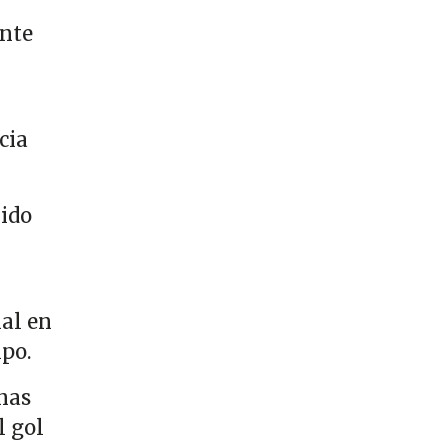
ente
cia
uido
ñal en
mpo.
enas
l gol