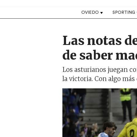
Top navigation
OVIEDO
SPORTING
Las notas de
de saber mad
Los asturianos juegan co
la victoria. Con algo más
Imagen