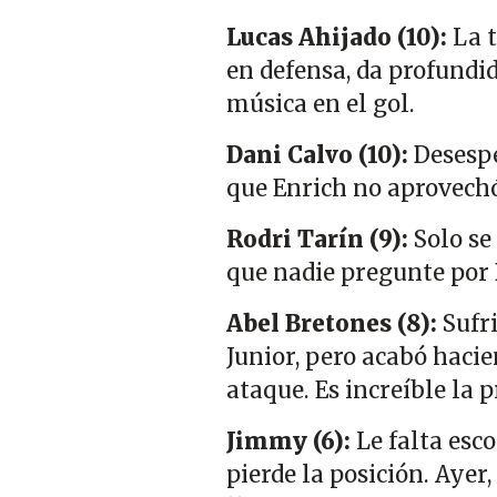
Lucas Ahijado (10):
La t
en defensa, da profundi
música en el gol.
Dani Calvo (10):
Desespe
que Enrich no aprovechó
Rodri Tarín (9):
Solo se
que nadie pregunte por 
Abel Bretones (8):
Sufri
Junior, pero acabó haci
ataque. Es increíble la 
Jimmy (6):
Le falta esco
pierde la posición. Ayer,