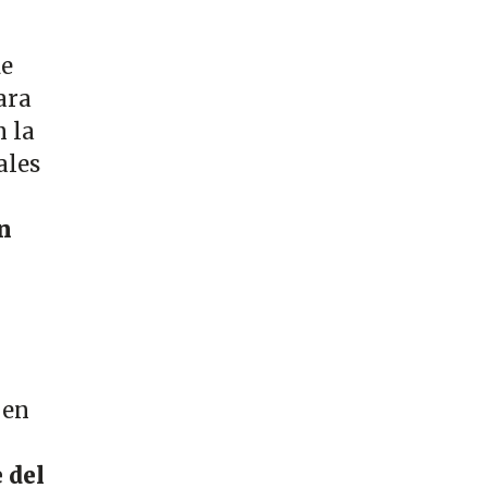
de
ara
n la
ales
n
en
 del