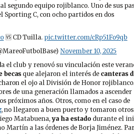
 al segundo equipo rojiblanco. Uno de sus pa
l Sporting C, con ocho partidos en dos
co
🆚 CD Tuilla.
pic.twitter.com/cRp51Fo9qb
(@MareoFutbolBase)
November 10, 2025
 el club y renovó su vinculación este veran
e becas
que alejaron el interés de
canteras d
haron el ojo al División de Honor rojiblanco.
dores de una generación llamados a ascender
os próximos años. Otros, como en el caso de
z
, no llegaron a buen puerto y tomaron otros
 Diego Matabuena,
ya ha estado
durante el ini
o Martín a las órdenes de Borja Jiménez. Par