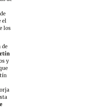
 de
 el
e los
 de
rtín
os y
 que
tín
orja
sta
e