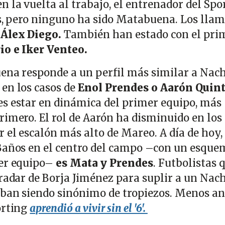
 la vuelta al trabajo, el entrenador del Spo
es, pero ninguno ha sido Matabuena. Los lla
 Álex Diego.
También han estado con el pri
io e Iker Venteo.
ena responde a un perfil más similar a Nac
en los casos de
Enol Prendes o Aarón Quin
s estar en dinámica del primer equipo, más
rimero. El rol de Aarón ha disminuido en los
 el escalón más alto de Mareo. A día de hoy, 
 Baños en el centro del campo –con un esque
mer equipo–
es Mata y Prendes
. Futbolistas 
 radar de Borja Jiménez para suplir a un Nac
ban siendo sinónimo de tropiezos. Menos an
orting
aprendió a vivir sin el '6'.