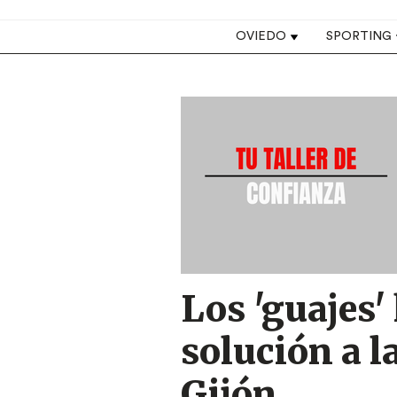
Top navigation
OVIEDO
SPORTING
Image
Los 'guajes'
solución a l
Gijón