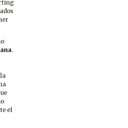
rting
mados
mer
ho
tana
.
la
ma
que
ho
te el