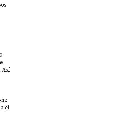
sos
o
e
 Así
cio
a el