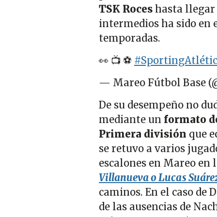
TSK Roces
hasta llegar
intermedios ha sido en e
temporadas.
👀 📺 ⚽️
#SportingAtléti
— Mareo Fútbol Base 
De su desempeño no duda
mediante un
formato d
Primera división
que ec
se retuvo a varios juga
escalones en Mareo en l
Villanueva o Lucas Suáre
caminos. En el caso de
de las ausencias de Nach