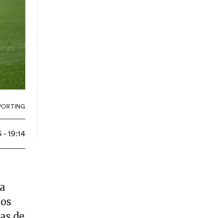
PORTING
 - 19:14
 a
dos
as de