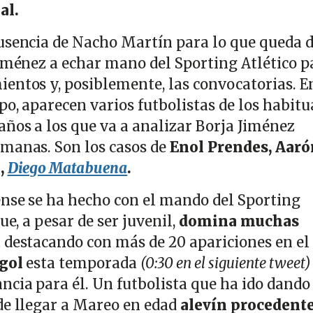
al.
usencia de Nacho Martín para lo que queda 
Jiménez a echar mano del Sporting Atlético p
entos y, posiblemente, las convocatorias. E
po, aparecen varios futbolistas de los habitu
años a los que va a analizar Borja Jiménez
manas. Son los casos de
Enol Prendes, Aaró
,
Diego Matabuena
.
nse se ha hecho con el mando del Sporting
ue, a pesar de ser juvenil,
domina muchas
á destacando con más de 20 apariciones en el
 gol
esta temporada
(0:30 en el siguiente tweet)
cia para él. Un futbolista que ha ido dando
de llegar a Mareo en edad
alevín procedente