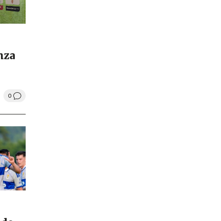
nza
0