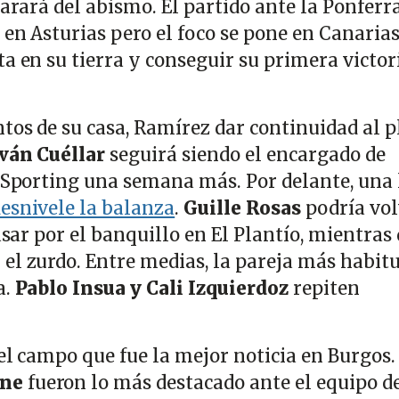
parará del abismo. El partido ante la Ponferr
 en Asturias pero el foco se pone en Canarias.
a en su tierra y conseguir su primera victor
ntos de su casa, Ramírez dar continuidad al 
Iván Cuéllar
seguirá siendo el encargado de
l Sporting una semana más. Por delante, una 
esnivele la balanza
.
Guille Rosas
podría vo
pasar por el banquillo en El Plantío, mientras
 el zurdo. Entre medias, la pareja más habit
a.
Pablo Insua y Cali Izquierdoz
repiten
del campo que fue la mejor noticia en Burgos
ane
fueron lo más destacado ante el equipo d