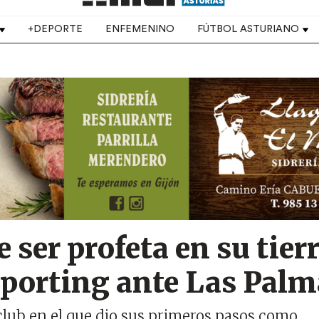
+DEPORTE
ENFEMENINO
FÚTBOL ASTURIANO
 ser profeta en su tierr
 Sporting ante Las Pal
 club en el que dio sus primeros pasos como