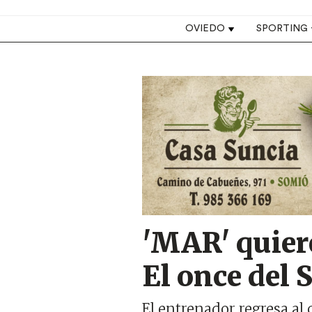
Top navigation
OVIEDO
SPORTING
Image
'MAR' quiere
El once del
El entrenador regresa al