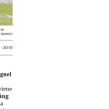
TO:
S MANSO
- 20:10
guel
a
viene
ing
la