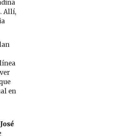
adina
 Allí,
ia
plan
línea
lver
 que
ual en
.
José
e