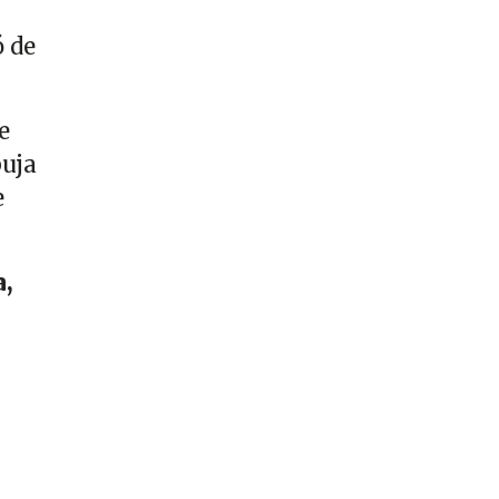
ó de
e
buja
e
a,