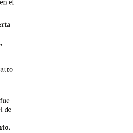
en el
erta
,
uatro
 fue
l de
nto.