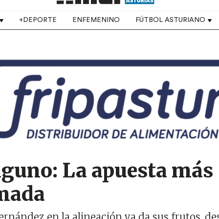
+DEPORTE
ENFEMENINO
FÚTBOL ASTURIANO
guno: La apuesta más
lmada
ernández en la alineación ya da sus frutos, d