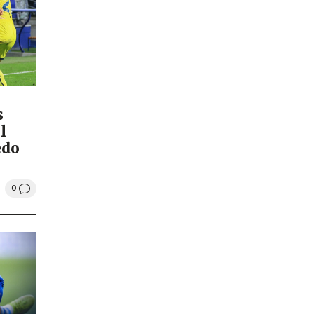
s
l
edo
0