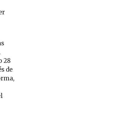
er
as
l
o 28
és de
orma,
l