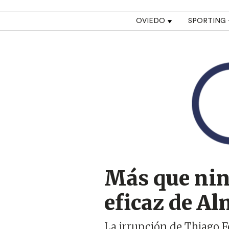
Top navigation
OVIEDO
SPORTING
Image
Más que nin
eficaz de A
La irrupción de Thiago F