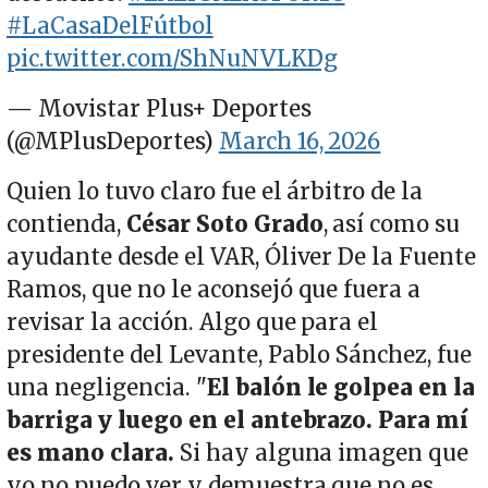
#LaCasaDelFútbol
pic.twitter.com/ShNuNVLKDg
— Movistar Plus+ Deportes
(@MPlusDeportes)
March 16, 2026
Quien lo tuvo claro fue el árbitro de la
contienda,
César Soto Grado
, así como su
ayudante desde el VAR, Óliver De la Fuente
Ramos, que no le aconsejó que fuera a
revisar la acción. Algo que para el
presidente del Levante, Pablo Sánchez, fue
una negligencia. "
El balón le golpea en la
barriga y luego en el antebrazo. Para mí
es mano clara.
Si hay alguna imagen que
yo no puedo ver y demuestra que no es