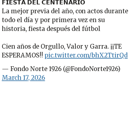
𝗙𝗜𝗘𝗦𝗧𝗔 𝗗𝗘𝗟 𝗖𝗘𝗡𝗧𝗘𝗡𝗔𝗥𝗜𝗢
La mejor previa del año, con actos durante
todo el día y por primera vez en su
historia, fiesta después del fútbol
Cien años de Orgullo, Valor y Garra. ¡¡TE
ESPERAMOS!!
pic.twitter.com/bhX2TtirQd
— Fondo Norte 1926 (@FondoNorte1926)
March 17, 2026