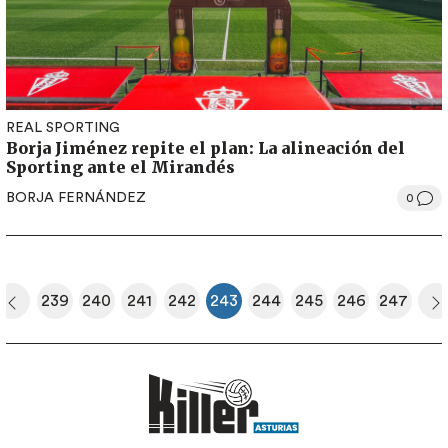
REAL SPORTING
Borja Jiménez repite el plan: La alineación del
Sporting ante el Mirandés
BORJA FERNÁNDEZ
0
Paginación
239
240
241
242
243
244
245
246
247
era página
Página anterior
Página
Página
Página
Página
Página actual
Página
Página
Página
Página
S