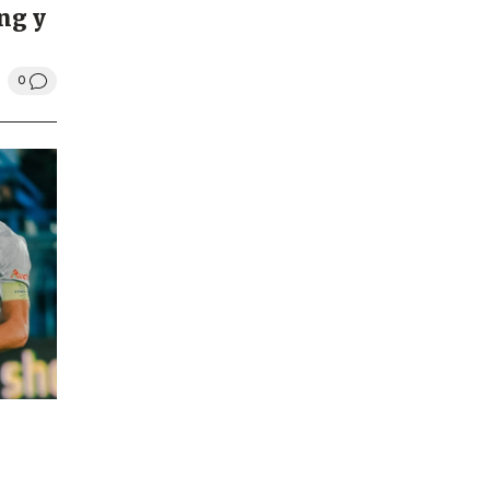
ng y
0