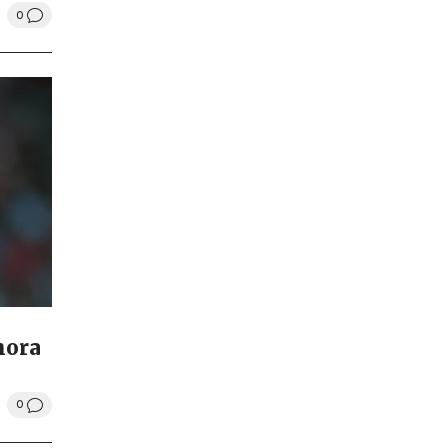
0
hora
0