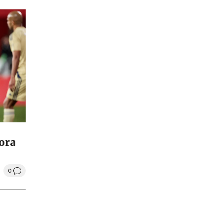
ora
0