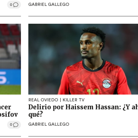
GABRIEL GALLEGO
0
REAL OVIEDO
KILLER TV
acer
Delirio por Haissem Hassan: ¿Y a
osifov
qué?
GABRIEL GALLEGO
0