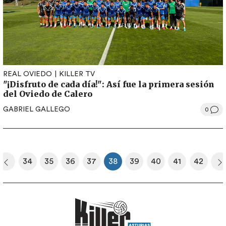
REAL OVIEDO
KILLER TV
"¡Disfruto de cada día!": Así fue la primera sesión
del Oviedo de Calero
GABRIEL GALLEGO
0
Paginación
34
35
36
37
38
39
40
41
42
era página
Página anterior
Página
Página
Página
Página
Página actual
Página
Página
Página
Página
S