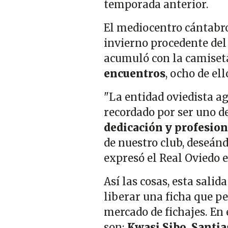
temporada anterior.
El mediocentro cántabro
invierno procedente del 
acumuló con la camiseta
encuentros
, ocho de el
"La entidad oviedista ag
recordado por ser uno d
dedicación y profesion
de nuestro club, deseánd
expresó el Real Oviedo 
Así las cosas, esta salid
liberar una ficha que p
mercado de fichajes. E
son:
Kwasi Sibo, Santia