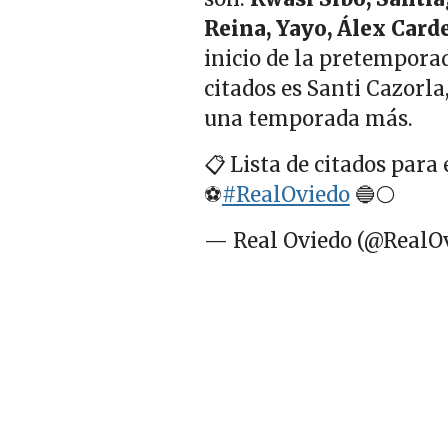
Reina, Yayo, Álex Card
inicio de la pretemporad
citados es Santi Cazorla
una temporada más.
📋 Lista de citados para
⚽️
#RealOviedo
🔵⚪️
— Real Oviedo (@RealO