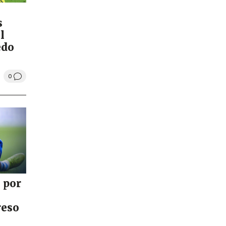
s
l
edo
0
 por
reso