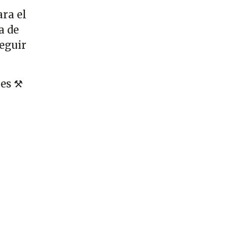
ara el
a de
seguir
es ⚒️