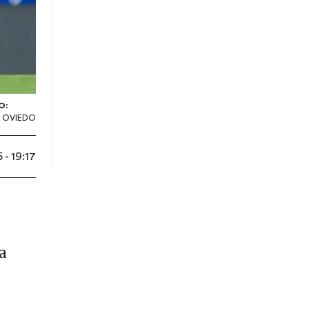
O:
 OVIEDO
 - 19:17
a