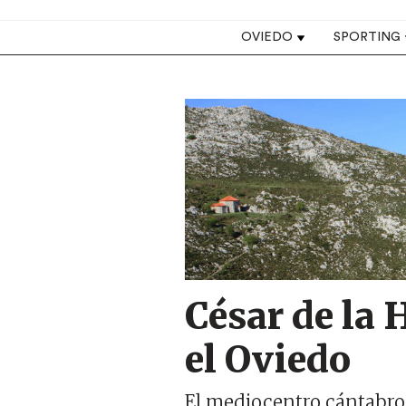
Top navigation
OVIEDO
SPORTING
Image
César de la 
el Oviedo
El mediocentro cántabro,