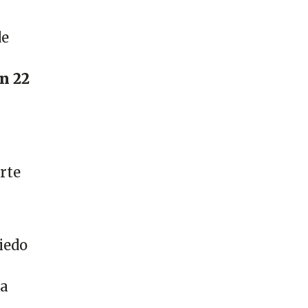
de
n 22
rte
viedo
na