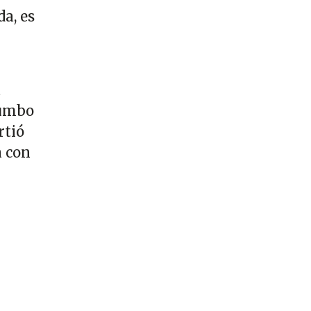
a, es
a
rumbo
rtió
a con