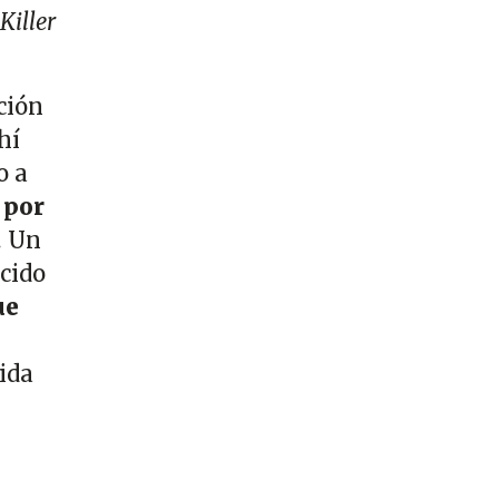
Killer
ción
hí
o a
 por
. Un
ocido
ue
ida