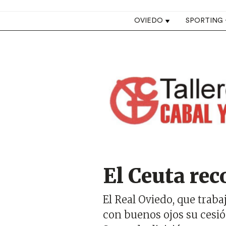
Top navigation
OVIEDO
SPORTING
Image
El Ceuta rec
El Real Oviedo, que traba
con buenos ojos su cesió