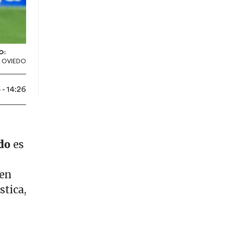
O:
 OVIEDO
- 14:26
do
es
 en
stica,