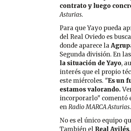
contrato y luego concr
Asturias.
Para que Yayo pueda apr
del Real Oviedo es busca
donde aparece la
Agrupa
Segunda división. En la
la situación de Yayo
, a
interés que el propio té
este miércoles. "
Es un f
estamos valorando.
Ver
incorporarlo" comentó e
en
Radio MARCA Asturias
No es el único equipo qu
También el
Real Avilés