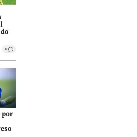
s
l
edo
0
 por
reso