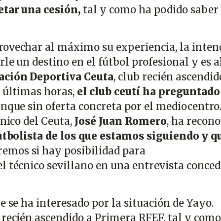
etar una cesión,
tal y como ha podido saber
ovechar al máximo su experiencia, la inten
rle un destino en el fútbol profesional y es a
ción Deportiva Ceuta
, club recién ascendid
s últimas horas,
el club ceutí ha preguntado
unque sin oferta concreta por el mediocentro
cnico del Ceuta,
José Juan Romero
, ha recon
utbolista de los que estamos siguiendo y q
emos si hay posibilidad para
l técnico sevillano en una entrevista conced
.
e se ha interesado por la situación de Yayo.
, recién ascendido a Primera RFEF, tal y como