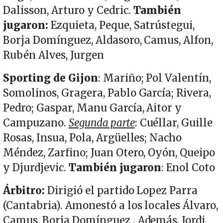
Dalisson, Arturo y Cedric.
También
jugaron:
Ezquieta, Peque, Satrústegui,
Borja Domínguez, Aldasoro, Camus, Alfon,
Rubén Alves, Jurgen
Sporting de Gijon
: Mariño; Pol Valentín,
Somolinos, Gragera, Pablo García; Rivera,
Pedro; Gaspar, Manu García, Aitor y
Campuzano.
Segunda parte
: Cuéllar, Guille
Rosas, Insua, Pola, Argüelles; Nacho
Méndez, Zarfino; Juan Otero, Oyón, Queipo
y Djurdjevic.
También jugaron
: Enol Coto
Árbitro:
Dirigió el partido
Lopez Parra
(Cantabria). Amonestó a los locales Álvaro,
Camus, Borja Domínguez . Además, Jordi