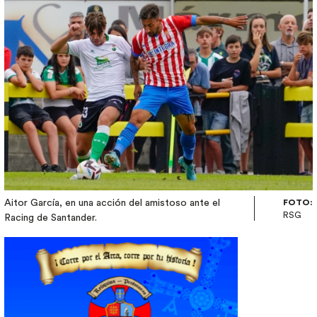
Aitor García, en una acción del amistoso ante el
FOTO:
RSG
Racing de Santander.
Image