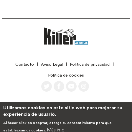
LEGAL
Contacto
Aviso Legal
Política de privacidad
Política de cookies
Utilizamos cookies en este sitio web para mejorar su
©COPYRIGHT KILLER ASTURIAS 2026
experiencia de usuario.
Al hacer click en Aceptar, otorga su consentimiento para que
Más info
establezcamos cookies.