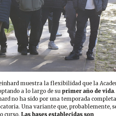
Reinhard muestra la flexibilidad que la Acad
optando a lo largo de su
primer año de vida
hard no ha sido por una temporada completa
catoria. Una variante que, probablemente, s
mo curso.
Las bases establecidas son