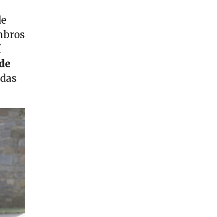
de
mbros
í
de
adas