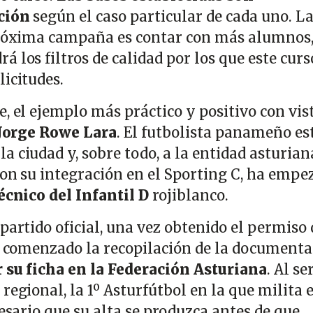
ción
según el caso particular de cada uno. L
 próxima campaña es contar con más alumnos
 los filtros de calidad por los que este curs
licitudes.
, el ejemplo más práctico y positivo con vist
Jorge Rowe Lara
. El futbolista panameño es
 ciudad y, sobre todo, a la entidad asturian
con su integración en el Sporting C, ha empe
écnico del Infantil D
rojiblanco.
partido oficial, una vez obtenido el permiso 
ha comenzado la recopilación de la document
 su ficha en la Federación Asturiana
. Al se
regional, la 1º Asturfútbol en la que milita e
cesario que su alta se produzca antes de que