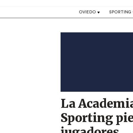
Top navigation
OVIEDO
SPORTING
Image
La Academia
Sporting pie
jugadores