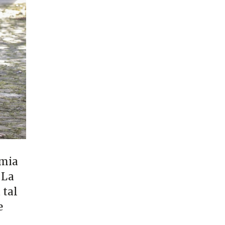
emia
. La
 tal
e