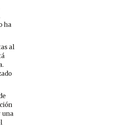
a
,
o ha
as al
tá
a.
zado
de
ación
r una
l