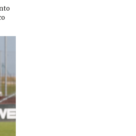
unto
co