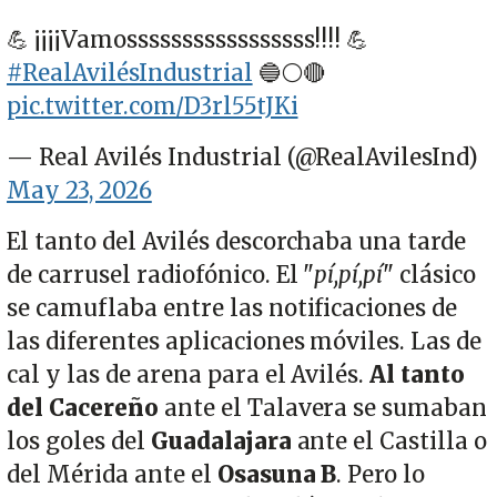
💪 ¡¡¡¡Vamosssssssssssssssss!!!! 💪
#RealAvilésIndustrial
🔵⚪🔴
pic.twitter.com/D3rl55tJKi
— Real Avilés Industrial (@RealAvilesInd)
May 23, 2026
El tanto del Avilés descorchaba una tarde
de carrusel radiofónico. El "
pí,pí,pí
" clásico
se camuflaba entre las notificaciones de
las diferentes aplicaciones móviles. Las de
cal y las de arena para el Avilés.
Al tanto
del Cacereño
ante el Talavera se sumaban
los goles del
Guadalajara
ante el Castilla o
del Mérida ante el
Osasuna B
. Pero lo