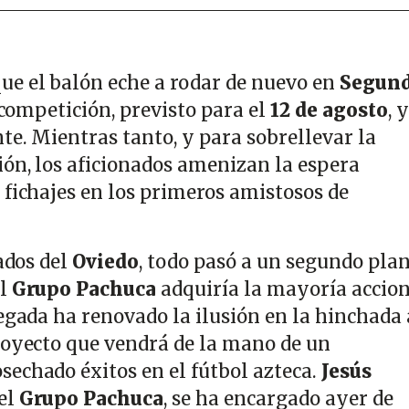
ue el balón eche a rodar de nuevo en
Segun
a competición, previsto para el
12 de agosto
, 
te. Mientras tanto, y para sobrellevar la
ión, los aficionados amenizan la espera
 fichajes en los primeros amistosos de
nados del
Oviedo
, todo pasó a un segundo pla
el
Grupo Pachuca
adquiría la mayoría accion
egada ha renovado la ilusión en la hinchada 
royecto que vendrá de la mano de un
echado éxitos en el fútbol azteca.
Jesús
del
Grupo Pachuca
, se ha encargado ayer de