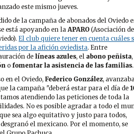
lanzado este mismo jueves.
dido de la campaña de abonados del Oviedo e
se está apoyando en la
APARO
(Asociación de
viedo).
El club quiere tener en cuenta cuáles 
idas por la afición oviedista
. Entre
tauración de
líneas azules
, el
abono peñista
,
ón
o
fomentar la asistencia de las familias
.
o en el Oviedo,
Federico González
, avanzab
e la campaña "deberá estar para el día de
1
Estamos atendiendo las peticiones de toda la
ilidades. No es posible agradar a todo el mu
ue sea algo equitativo y justo para todos,
", desgranó el mexicano. Por el momento, se
del Grupo Pachuca.