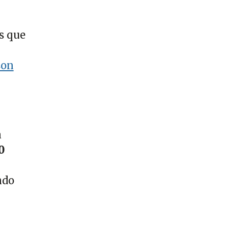
s que
son
a
0
ndo