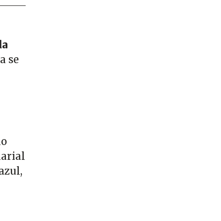
da
ya se
no
arial
azul,