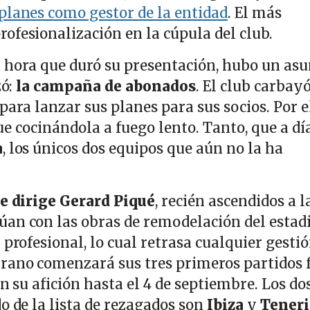
planes como gestor de la entidad
. El más
ofesionalización en la cúpula del club.
 hora que duró su presentación, hubo un as
zó:
la campaña de abonados
. El club carbay
para lanzar sus planes para sus socios. Por e
e cocinándola a fuego lento. Tanto, que a dí
a
, los únicos dos equipos que aún no la ha
e dirige Gerard Piqué
, recién ascendidos a l
an con las obras de remodelación del estad
 profesional, lo cual retrasa cualquier gestió
rano comenzará sus tres primeros partidos 
on su afición hasta el 4 de septiembre. Los do
o de la lista de rezagados son
Ibiza
y
Teneri