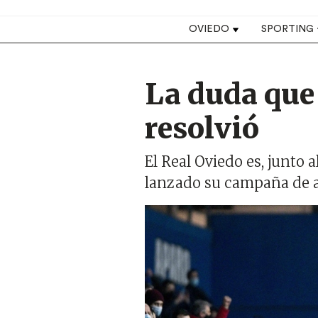
Top navigation
OVIEDO
SPORTING
La duda que
resolvió
El Real Oviedo es, junto
lanzado su campaña de
Imagen