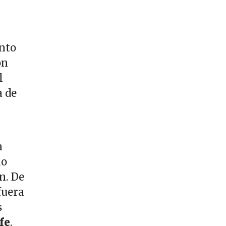
unto
ón
l
a de
a
io
n. De
fuera
s
fe
.