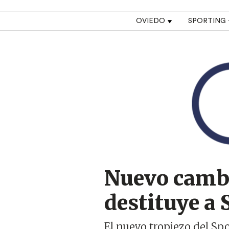
Top navigation
OVIEDO
SPORTING
Image
Nuevo cambi
destituye a
El nuevo tropiezo del Sp