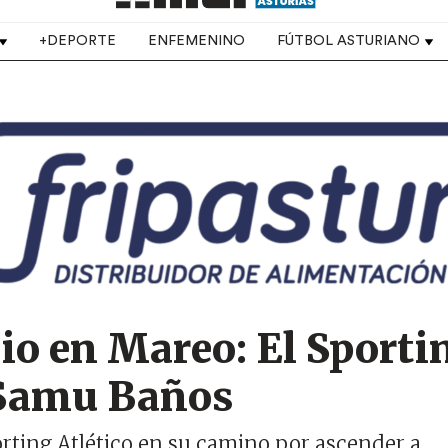
+DEPORTE
ENFEMENINO
FÚTBOL ASTURIANO
o en Mareo: El Sporti
 Samu Baños
orting Atlético en su camino por ascender a