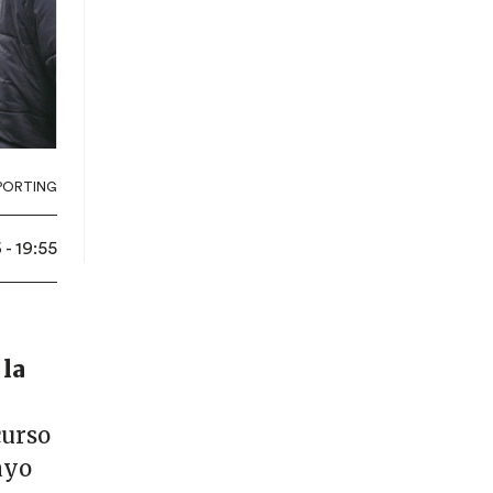
PORTING
- 19:55
la
curso
ayo