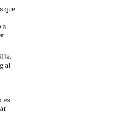
os que
o
a
or
lla.
g al
, es
tar