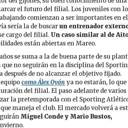
lor del gijonés, su buen conocimiento de una
car el futuro del filial. Los juveniles con l
rabajando comienzan a ser importantes en el
vía sería la de buscar
un entrenador extern
 cargo del filial.
Un caso similar al de Ait
ilidades están abiertas en Mareo.
ños se suma a la de buena parte de su planti
 que no seguirán en la disciplina del Sportin
después de no alcanzar el objetivo fijado.
 equipo
como Álex Oyón
ya no estarán, lo que
uración del filial. El paso adelante de varios
lizar la pretemporada con el Sporting Atlético
 que maneja el club. El mercado volverá a es
eguirán
Miguel Conde y Mario Bustos,
invierno.