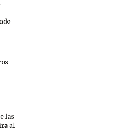
s
undo
ros
e las
ira
al