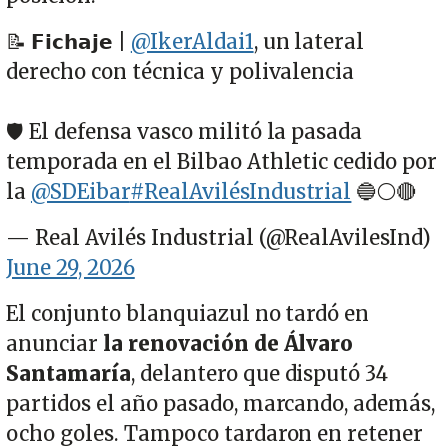
📝 𝗙𝗶𝗰𝗵𝗮𝗷𝗲 |
@IkerAldai1
, un lateral
derecho con técnica y polivalencia
🛡️ El defensa vasco militó la pasada
temporada en el Bilbao Athletic cedido por
la
@SDEibar
#RealAvilésIndustrial
🔵⚪🔴
— Real Avilés Industrial (@RealAvilesInd)
June 29, 2026
El conjunto blanquiazul no tardó en
anunciar
la renovación de Álvaro
Santamaría
, delantero que disputó 34
partidos el año pasado, marcando, además,
ocho goles. Tampoco tardaron en retener