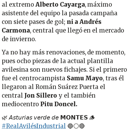
al extremo
Alberto Cayarga
, máximo
asistente del equipo la pasada campaña
con siete pases de gol;
ni a Andrés
Carmona
, central que llegó en el mercado
de invierno.
Ya no hay más renovaciones, de momento,
pues ocho piezas de la actual plantilla
avilesina son nuevos fichajes. Si el primero
fue el centrocampista
Samu Mayo
, tras él
llegaron al Román Suárez Puerta el
central
Jon Sillero
y el también
mediocentro
Pitu Doncel.
🌿 𝘈𝘴𝘵𝘶𝘳𝘪𝘢𝘴 𝘷𝘦𝘳𝘥𝘦 𝘥𝘦 𝗠𝗢𝗡𝗧𝗘𝗦 🪵
#RealAvilésIndustrial
🔵⚪🔴