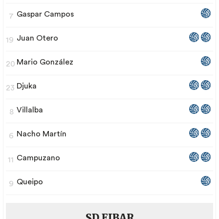
Gaspar Campos
7
Juan Otero
19
Mario González
20
Djuka
23
Villalba
8
Nacho Martín
6
Campuzano
11
Queipo
9
SD EIBAR