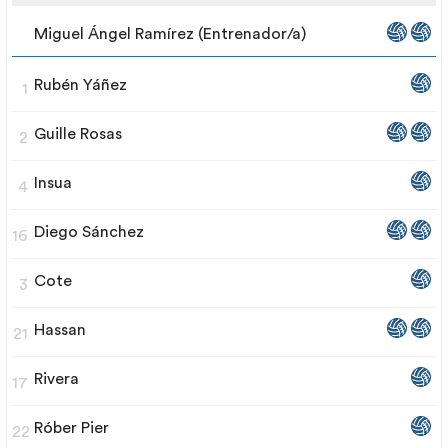
Miguel Ángel Ramírez (Entrenador/a)
Rubén Yáñez
1
Guille Rosas
2
Insua
4
Diego Sánchez
16
Cote
3
Hassan
21
Rivera
17
Róber Pier
22