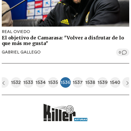
REAL OVIEDO
El objetivo de Camarasa: "Volver a disfrutar de lo
que más me gusta"
GABRIEL GALLEGO
0
Paginación
1532
1533
1534
1535
1536
1537
1538
1539
1540
era página
Página anterior
Página
Página
Página
Página
Página actual
Página
Página
Página
Página
S