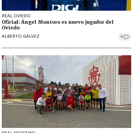
REAL OVIEDO
Oficial: Ángel Montoro es nuevo jugador del
Oviedo
ALBERTO GÁLVEZ
0