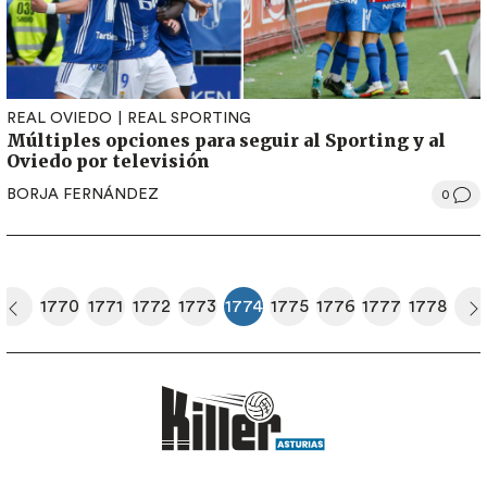
REAL OVIEDO
REAL SPORTING
Múltiples opciones para seguir al Sporting y al
Oviedo por televisión
BORJA FERNÁNDEZ
0
Paginación
1770
1771
1772
1773
1774
1775
1776
1777
1778
era página
Página anterior
Página
Página
Página
Página
Página actual
Página
Página
Página
Página
S