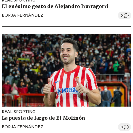
REAL SPORTING
El enésimo gesto de Alejandro Irarragorri
BORJA FERNÁNDEZ
0
REAL SPORTING
La puesta de largo de El Molinón
BORJA FERNÁNDEZ
0