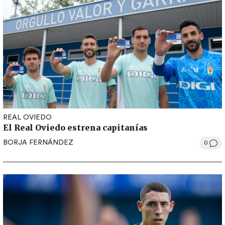
REAL OVIEDO
El Real Oviedo estrena capitanías
BORJA FERNÁNDEZ
0