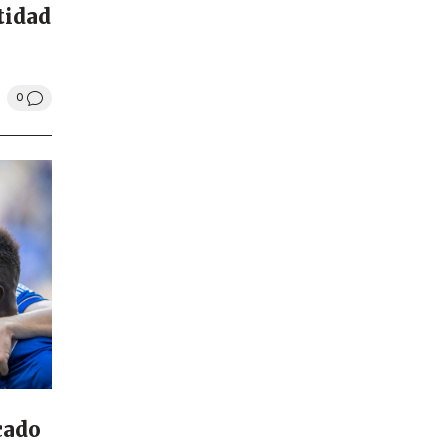
tidad
0
cado