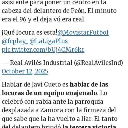
asistente para poner un centro en la
cabeza del delantero de Peón. El minuto
era el 96 y el deja vú era real.
¡Qué locura es esta!
@MovistarFutbol
@fcplay_
@LaLigaPlus
pic.twitter.com/bUj4CMr6kr
— Real Avilés Industrial (@RealAvilesInd)
October 12, 2025
Hablar de Javi Cueto es
hablar de las
locuras de un equipo enajenado
. Lo
celebró con rabia ante la parroquia
desplazada a Zamora con la firmeza del
que sabe que la ha vuelto a liar. El tanto
del delantero brindó l
a tercera victoria