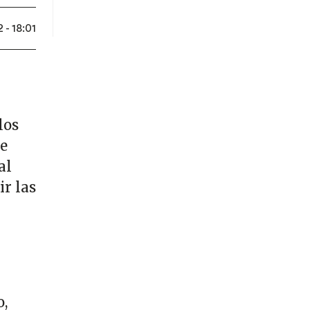
- 18:01
los
le
al
ir las
o,