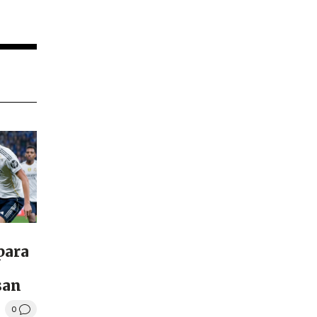
 para
san
0