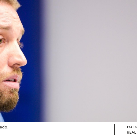
iedo.
FOT
REAL