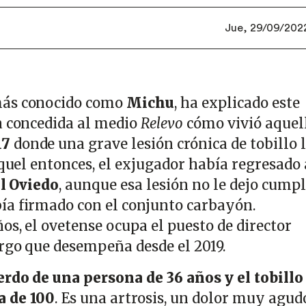
Jue, 29/09/2022 
más conocido como
Michu
, ha explicado este
a concedida al medio
Relevo
cómo vivió aquel
17
donde una
grave lesión crónica de tobillo 
aquel entonces, el exjugador había regresado 
l Oviedo
, aunque esa lesión no le dejo cumpl
ía firmado con el conjunto carbayón.
os, el ovetense ocupa el puesto de director
argo que desempeña desde el 2019.
erdo de una persona de 36 años y el tobillo
a de 100
. Es una artrosis, un dolor muy agud