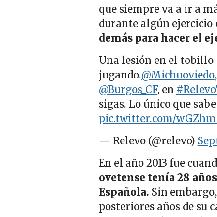
que siempre va a ir a m
durante algún ejercicio
demás para hacer el ej
Una lesión en el tobillo 
jugando.
@Michuoviedo
@Burgos_CF
, en
#Relevo
sigas. Lo único que sabe
pic.twitter.com/wGZ
— Relevo (@relevo)
Sep
En el año 2013 fue cuand
ovetense tenía 28 años
Española.
Sin embargo, 
posteriores años de su 