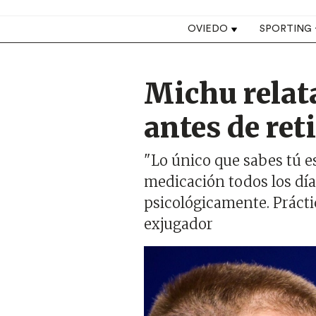
Top navigation
OVIEDO
SPORTING
Michu relat
antes de ret
"Lo único que sabes tú e
medicación todos los día
psicológicamente. Práctic
exjugador
Imagen