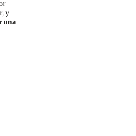
or
r, y
r una