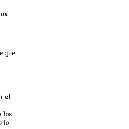
los
ce que
n,
el
 los
 lo