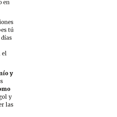
o en
ciones
bes tú
 días
 el
mío y
os
como
gol y
er las