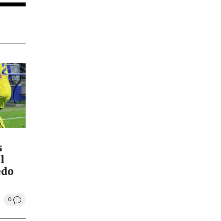
s
l
edo
0