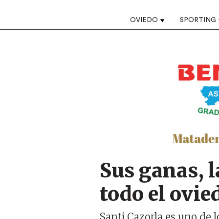
Top navigation
OVIEDO
SPORTING
Image
Sus ganas, l
todo el ovi
Santi Cazorla es uno de l