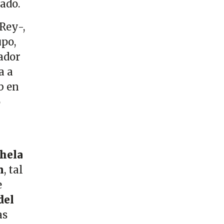
ado.
 Rey-,
upo,
tador
a a
b en
o
hela
n
, tal
e
del
as