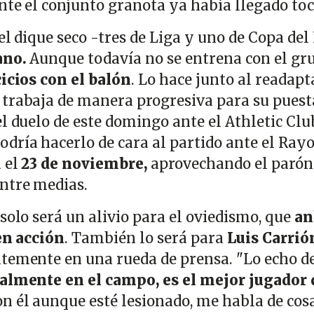
ante el conjunto granota ya había llegado toc
el dique seco -tres de Liga y uno de Copa del
ano.
Aunque todavía no se entrena con el gr
cicios con el balón
. Lo hace junto al readap
trabaja de manera progresiva para su puest
l duelo de este domingo ante el Athletic Clu
dría hacerlo de cara al partido ante el Ray
 el
23 de noviembre,
aprovechando el parón
ntre medias.
solo será un alivio para el oviedismo, que
an
 en acción
. También lo será para
Luis Carrió
temente en una rueda de prensa. "Lo echo d
almente en el campo, es el mejor jugador 
 él aunque esté lesionado, me habla de cos