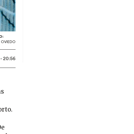
O:
 OVIEDO
 - 20:56
as
orto.
De