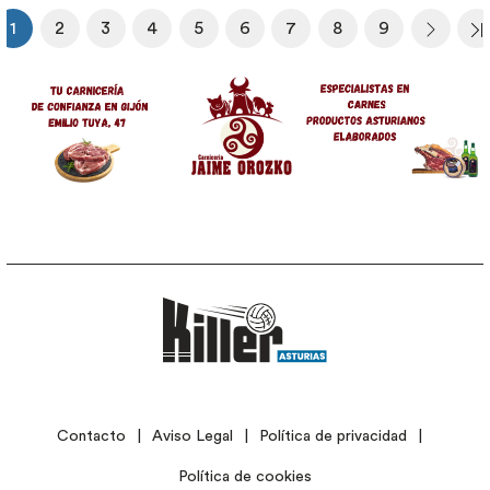
1
2
3
4
5
6
7
8
9
Página actual
Página
Página
Página
Página
Página
Página
Página
Página
Siguien
Ú
Image
LEGAL
Contacto
Aviso Legal
Política de privacidad
Política de cookies