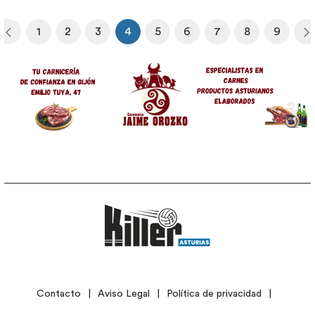
Paginación
1
2
3
4
5
6
7
8
9
era página
Página anterior
Página
Página
Página
Página actual
Página
Página
Página
Página
Página
S
Image
LEGAL
Contacto
Aviso Legal
Política de privacidad