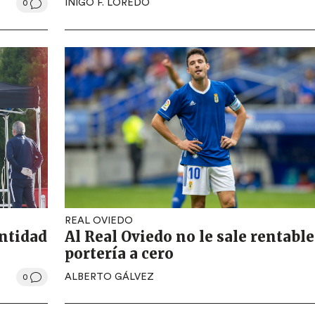
IÑIGO F. LOREDO
0
REAL OVIEDO
entidad
Al Real Oviedo no le sale rentable
portería a cero
ALBERTO GÁLVEZ
0