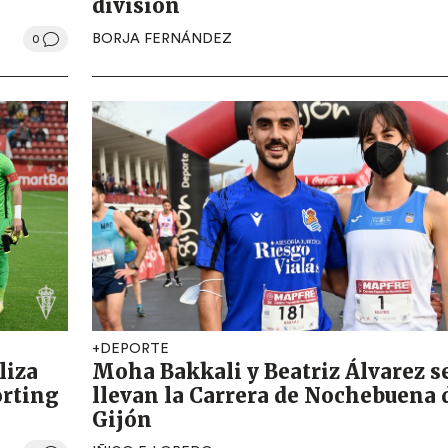
división
BORJA FERNÁNDEZ
0
+DEPORTE
liza
Moha Bakkali y Beatriz Álvarez s
orting
llevan la Carrera de Nochebuena 
Gijón