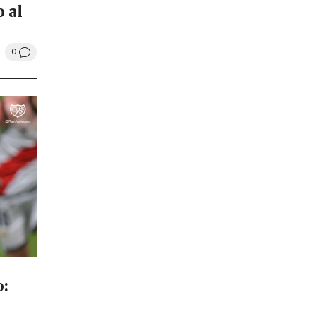
o al
0
o: