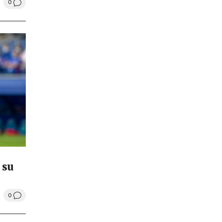
0
 su
0