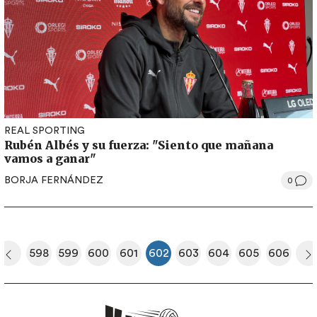
REAL SPORTING
Rubén Albés y su fuerza: "Siento que mañana
vamos a ganar"
BORJA FERNÁNDEZ
0
Paginación
598
599
600
601
602
603
604
605
606
era página
Página anterior
Página
Página
Página
Página
Página actual
Página
Página
Página
Página
S