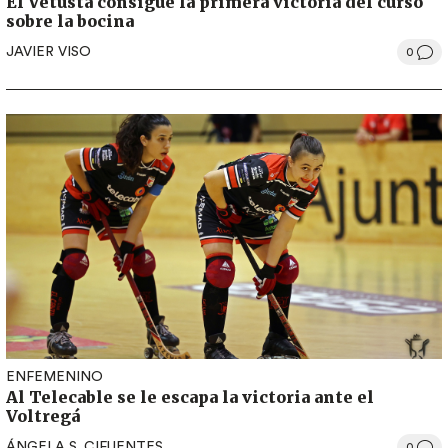
El Vetusta consigue la primera victoria del curso
sobre la bocina
JAVIER VISO
0
ENFEMENINO
Al Telecable se le escapa la victoria ante el
Voltregá
ÁNGELA S. CIFUENTES
0