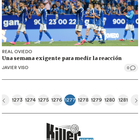
REAL OVIEDO
Una semana exigente para medir la reacción
JAVIER VISO
0
Paginación
1273
1274
1275
1276
1277
1278
1279
1280
1281
era página
Página anterior
Página
Página
Página
Página
Página actual
Página
Página
Página
Página
S