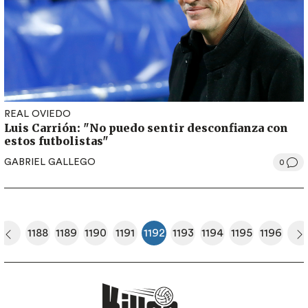
REAL OVIEDO
Luis Carrión: "No puedo sentir desconfianza con
estos futbolistas"
GABRIEL GALLEGO
0
Paginación
1188
1189
1190
1191
1192
1193
1194
1195
1196
era página
Página anterior
Página
Página
Página
Página
Página actual
Página
Página
Página
Página
S