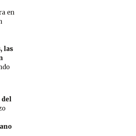
ra en
n
 las
n
ando
 del
zo
zano