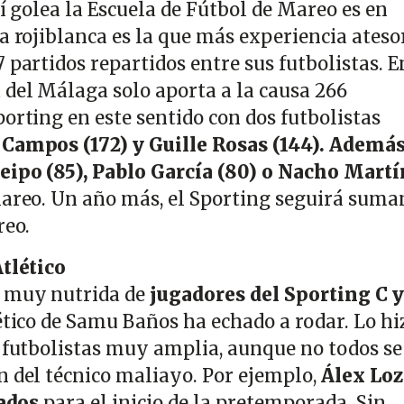
sí golea la Escuela de Fútbol de Mareo es en
a rojiblanca es la que más experiencia ateso
 partidos repartidos entre sus futbolistas. E
 del Málaga solo aporta a la causa 266
orting en este sentido con dos futbolistas
Campos (172) y Guille Rosas (144). Además,
eipo (85), Pablo García (80) o Nacho Martí
Mareo. Un año más, el Sporting seguirá sum
reo.
Atlético
 muy nutrida de
jugadores del Sporting C y
ético de Samu Baños ha echado a rodar. Lo hi
e futbolistas muy amplia, aunque no todos se
n del técnico maliayo. Por ejemplo,
Álex Lo
tados
para el inicio de la pretemporada. Sin