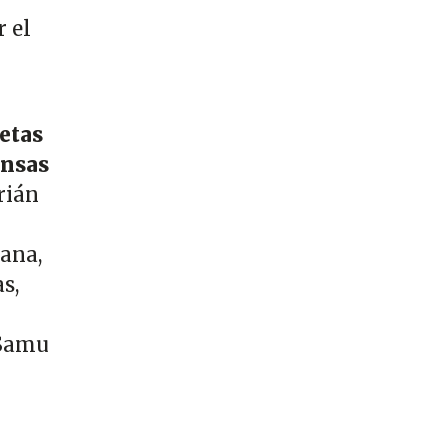
 el
.
etas
ensas
rián
ana,
s,
 Samu