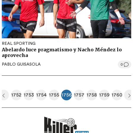
REAL SPORTING
Abelardo luce pragmatismo y Nacho Méndez lo
aprovecha
PABLO GUISASOLA
0
Paginación
1752
1753
1754
1755
1756
1757
1758
1759
1760
era página
Página anterior
Página
Página
Página
Página
Página actual
Página
Página
Página
Página
S