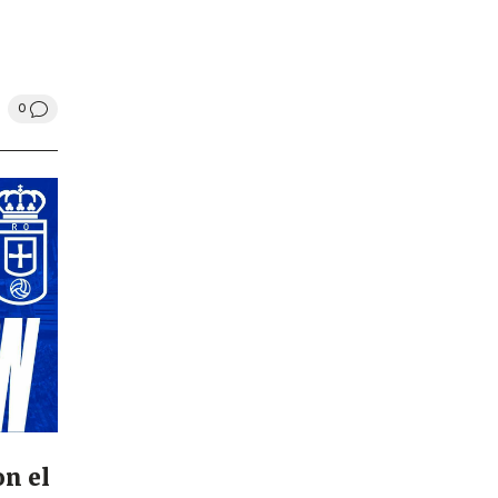
0
on el