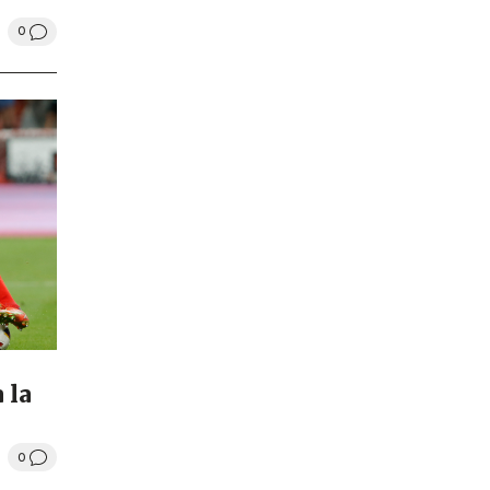
0
 la
0